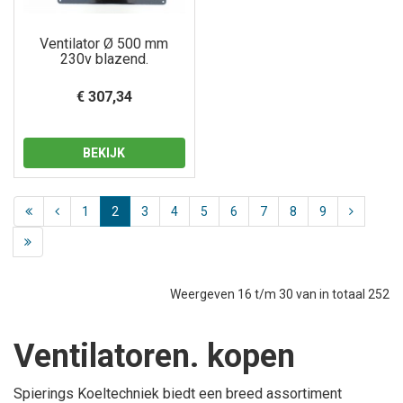
Ventilator Ø 500 mm
230v blazend.
€ 307,34
BEKIJK
1
2
3
4
5
6
7
8
9
Weergeven 16 t/m 30 van in totaal 252
Ventilatoren. kopen
Spierings Koeltechniek biedt een breed assortiment