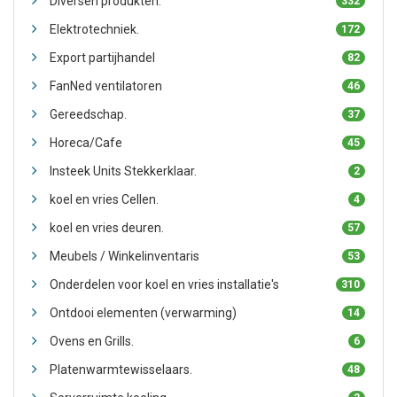
Diversen produkten.
332
Elektrotechniek.
172
Export partijhandel
82
FanNed ventilatoren
46
Gereedschap.
37
Horeca/Cafe
45
Insteek Units Stekkerklaar.
2
koel en vries Cellen.
4
koel en vries deuren.
57
Meubels / Winkelinventaris
53
Onderdelen voor koel en vries installatie's
310
Ontdooi elementen (verwarming)
14
Ovens en Grills.
6
Platenwarmtewisselaars.
48