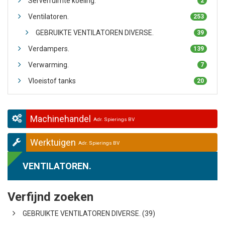
Serverruimte koeling.
2
Ventilatoren.
253
GEBRUIKTE VENTILATOREN DIVERSE.
39
Verdampers.
139
Verwarming.
7
Vloeistof tanks
20
Machinehandel
Adr. Spierings BV
Werktuigen
Adr. Spierings BV
VENTILATOREN.
Verfijnd zoeken
GEBRUIKTE VENTILATOREN DIVERSE. (39)