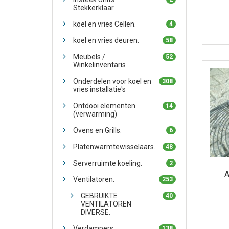
Stekkerklaar.
koel en vries Cellen.
4
koel en vries deuren.
58
Meubels /
52
Winkelinventaris
Onderdelen voor koel en
308
vries installatie's
Ontdooi elementen
14
(verwarming)
Ovens en Grills.
6
Platenwarmtewisselaars.
48
Serverruimte koeling.
2
A
Ventilatoren.
253
GEBRUIKTE
40
VENTILATOREN
DIVERSE.
Verdampers.
138