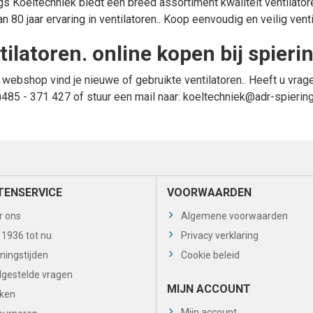
gs Koeltechniek biedt een breed assortiment kwaliteit
ventilator
n 80 jaar ervaring in
ventilatoren.
. Koop eenvoudig en veilig
vent
ntilatoren. online kopen bij spier
 webshop vind je nieuwe of gebruikte
ventilatoren.
. Heeft u vrag
)485 - 371 427
of stuur een mail naar:
koeltechniek@adr-spiering
TENSERVICE
VOORWAARDEN
r ons
Algemene voorwaarden
 1936 tot nu
Privacy verklaring
ningstijden
Cookie beleid
lgestelde vragen
MIJN ACCOUNT
ken
Mijn account