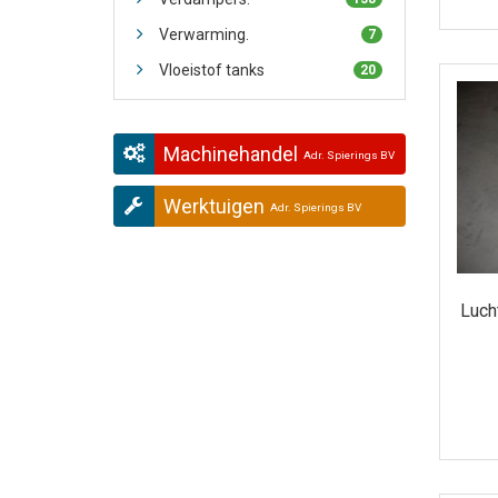
Verwarming.
7
Vloeistof tanks
20
Machinehandel
Adr. Spierings BV
Werktuigen
Adr. Spierings BV
Lucht