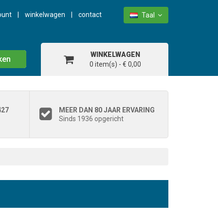
ount
winkelwagen
contact
Taal
WINKELWAGEN
ken
0 item(s) - € 0,00
427
MEER DAN 80 JAAR ERVARING
Sinds 1936 opgericht