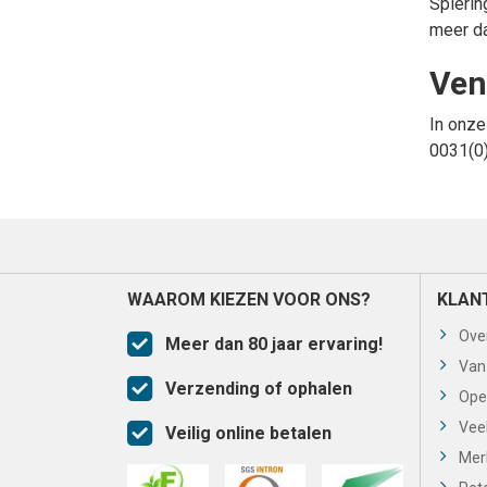
Spierin
meer da
ve
In onze
0031(0
WAAROM KIEZEN VOOR ONS?
KLAN
Ove
Meer dan 80 jaar ervaring!
Van
Verzending of ophalen
Ope
Vee
Veilig online betalen
Mer