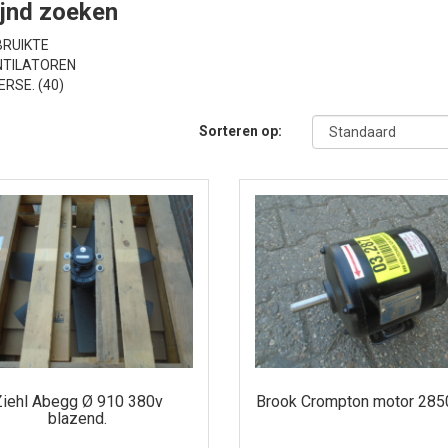
ijnd zoeken
BRUIKTE
NTILATOREN
ERSE. (40)
Sorteren op:
Ziehl Abegg Ø 910 380v
Brook Crompton motor 285
blazend.