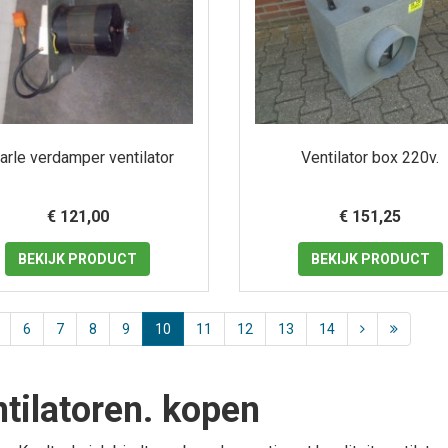
arle verdamper ventilator
Ventilator box 220v.
€ 121,00
€ 151,25
BEKIJK
PRODUCT
BEKIJK
PRODUCT
6
7
8
9
10
11
12
13
14
tilatoren. kopen