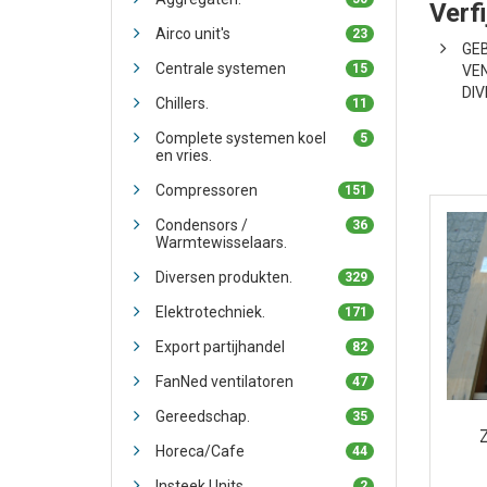
Verf
Airco unit's
23
GE
Centrale systemen
15
VE
DIV
Chillers.
11
Complete systemen koel
5
en vries.
Compressoren
151
Condensors /
36
Warmtewisselaars.
Diversen produkten.
329
Elektrotechniek.
171
Export partijhandel
82
FanNed ventilatoren
47
Gereedschap.
35
Horeca/Cafe
44
Insteek Units
2