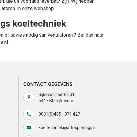
en.
die uit voorraad leverbaar zijn. Wij hebben
ilatoren.
in onze webshop
ings koeltechniek
en of advies nodig van
ventilatoren.
? Bel dan naar
s.nl
CONTACT GEGEVENS
Rijkevoortsedijk 31
5447 BD Rijkevoort
0031(0)485 - 371 427
koeltechniek@adr-spierings.nl