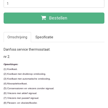
Bestellen
Omschrijving
Specificatie
Danfoss service thermosstaat.
nr 2.
Opmerkingen:
(1) Koelkast.
(2) Koelkast met drukknop ontdooiing.
(3) Koelkast met automatische ontdooiing.
(4) Absorptiekoelkast.
(5) Conservatoren en vriezers zonder signaal.
(6) Vriezers met aktief signaal.
(7) Vriezers met passief signaal.
(8) Flessen- en vloeistofkoeler.