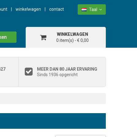
ount
winkelwagen
contact
Taal
WINKELWAGEN
ken
0 item(s) - € 0,00
427
MEER DAN 80 JAAR ERVARING
Sinds 1936 opgericht