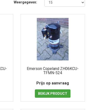
Weergegeven:
KCU-
Emerson Copeland ZH06KCU-
TFMN-524
Prijs op aanvraag
BEKIJK
PRODUCT