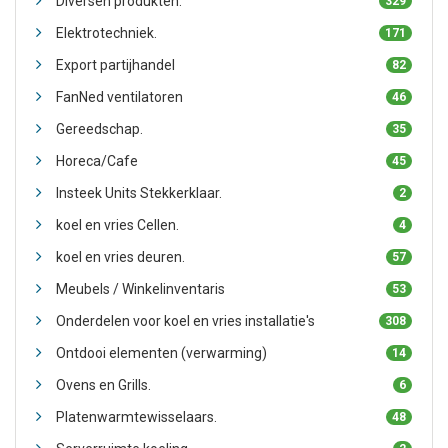
Diversen produkten.
329
Elektrotechniek.
171
Export partijhandel
82
FanNed ventilatoren
46
Gereedschap.
35
Horeca/Cafe
45
Insteek Units Stekkerklaar.
2
koel en vries Cellen.
4
koel en vries deuren.
57
Meubels / Winkelinventaris
53
Onderdelen voor koel en vries installatie's
308
Ontdooi elementen (verwarming)
14
Ovens en Grills.
6
Platenwarmtewisselaars.
48