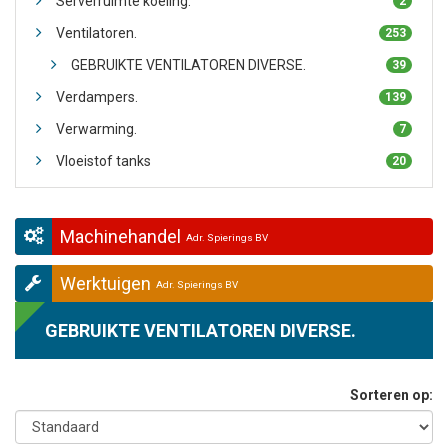
Serverruimte koeling.
2
Ventilatoren.
253
GEBRUIKTE VENTILATOREN DIVERSE.
39
Verdampers.
139
Verwarming.
7
Vloeistof tanks
20
Machinehandel
Adr. Spierings BV
Werktuigen
Adr. Spierings BV
GEBRUIKTE VENTILATOREN DIVERSE.
Sorteren op: