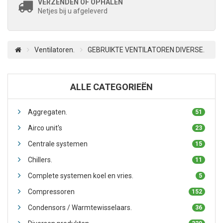
VERZENDEN OF OPHALEN
Netjes bij u afgeleverd
Ventilatoren.
GEBRUIKTE VENTILATOREN DIVERSE.
ALLE CATEGORIEËN
Aggregaten.
51
Airco unit's
23
Centrale systemen
15
Chillers.
11
Complete systemen koel en vries.
5
Compressoren
152
Condensors / Warmtewisselaars.
36